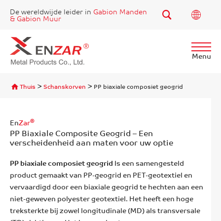
De wereldwijde leider in
Gabion Manden
& Gabion Muur
Menu
Vind
>
>
Thuis
Schanskorven
PP biaxiale composiet geogrid
®
En
Zar
PP Biaxiale Composite Geogrid – Een
verscheidenheid aan maten voor uw optie
PP biaxiale composiet geogrid
Is een samengesteld
product gemaakt van PP-geogrid en PET-geotextiel en
vervaardigd door een biaxiale geogrid te hechten aan een
niet-geweven polyester geotextiel. Het heeft een hoge
treksterkte bij zowel longitudinale (MD) als transversale