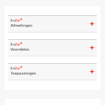
®
En
Zar
Afmetingen
®
En
Zar
Voordelen
®
En
Zar
Toepassingen