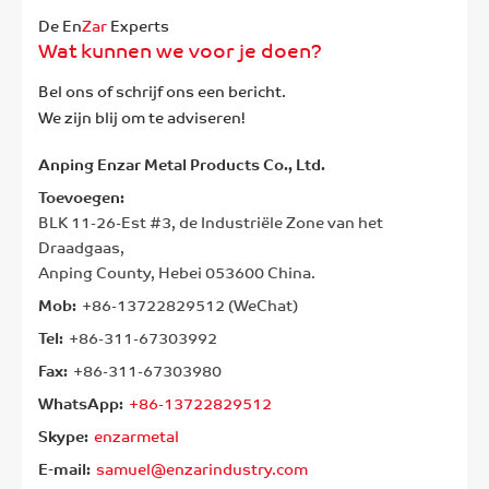
De En
Zar
Experts
Wat kunnen we voor je doen?
Bel ons of schrijf ons een bericht.
We zijn blij om te adviseren!
Anping Enzar Metal Products Co., Ltd.
Toevoegen:
BLK 11-26-Est #3, de Industriële Zone van het
Draadgaas,
Anping County, Hebei 053600 China.
Mob:
+86-13722829512 (WeChat)
Tel:
+86-311-67303992
Fax:
+86-311-67303980
WhatsApp:
+86-13722829512
Skype:
enzarmetal
E-mail:
samuel@enzarindustry.com