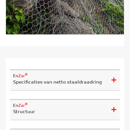
®
En
Zar
Specificaties van netto staaldraadring
®
En
Zar
Structuur