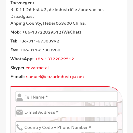
Toevoegen:
BLK 11-26-Est #3, de Industriële Zone van het
Draadgaas,
Anping County, Hebei 053600 China.
Mob:
+86-13722829512 (WeChat)
Tel:
+86-311-67303992
Fax:
+86-311-67303980
WhatsApp:
+86-13722829512
Skype:
enzarmetal
E-mail:
samuel@enzarindustry.com