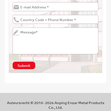
Submit
Auteursrecht © 2010-
2026
Anping Enzar Metal Products
Co., Ltd.