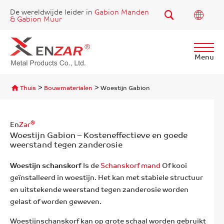
De wereldwijde leider in
Gabion Manden
& Gabion Muur
Menu
Vind
>
>
Thuis
Bouwmaterialen
Woestijn Gabion
®
En
Zar
Woestijn Gabion – Kosteneffectieve en goede
weerstand tegen zanderosie
Woestijn schanskorf
Is de
Schanskorf mand
Of kooi
geïnstalleerd in woestijn. Het kan met stabiele structuur
en uitstekende weerstand tegen zanderosie worden
gelast of worden geweven.
Woestijnschanskorf kan op grote schaal worden gebruikt