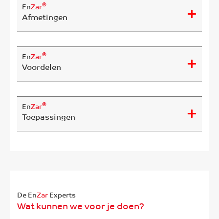
®
En
Zar
Afmetingen
®
En
Zar
Voordelen
®
En
Zar
Toepassingen
De En
Zar
Experts
Wat kunnen we voor je doen?