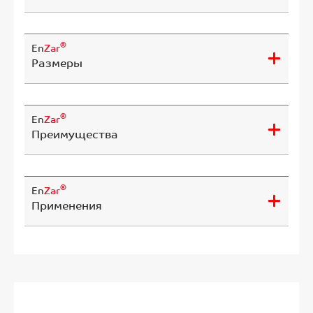
®
En
Zar
Размеры
®
En
Zar
Преимущества
®
En
Zar
Применения