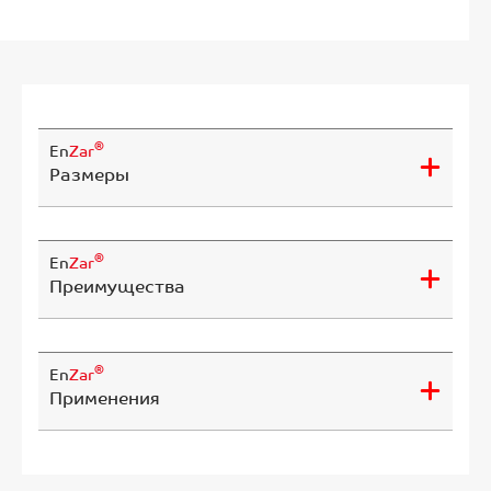
®
En
Zar
Размеры
®
En
Zar
Преимущества
®
En
Zar
Применения