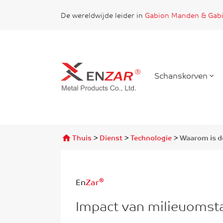
De wereldwijde leider in
Gabion Manden & Gab
Schanskorven
Vind
>
>
>
Thuis
Dienst
Technologie
Waarom is d
®
En
Zar
Impact van milieuomst