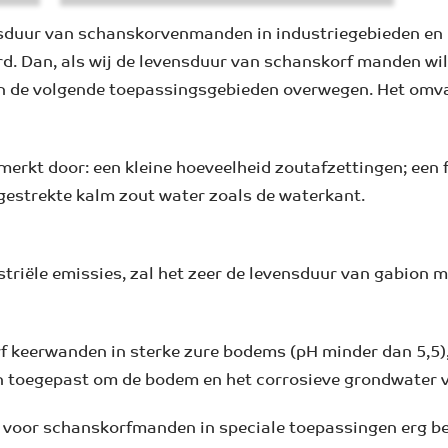
nsduur van schanskorvenmanden in industriegebieden en
. Dan, als wij de levensduur van schanskorf manden will
n de volgende toepassingsgebieden overwegen. Het omva
erkt door: een kleine hoeveelheid zoutafzettingen; een fr
gestrekte kalm zout water zoals de waterkant.
triële emissies, zal het zeer de levensduur van gabion 
rf keerwanden in sterke zure bodems (pH minder dan 5,5)
toegepast om de bodem en het corrosieve grondwater 
n voor schanskorfmanden in speciale toepassingen erg b