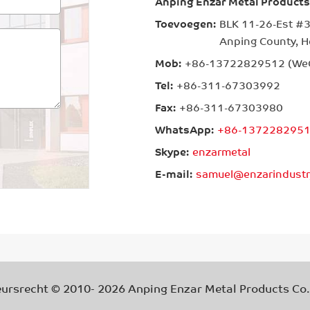
Anping Enzar Metal Products 
Toevoegen:
BLK 11-26-Est #3
Anping County, H
Mob:
+86-13722829512 (We
Tel:
+86-311-67303992
Fax:
+86-311-67303980
WhatsApp:
+86-137228295
Skype:
enzarmetal
E-mail:
samuel@enzarindustr
ursrecht © 2010-
2026
Anping Enzar Metal Products Co.,