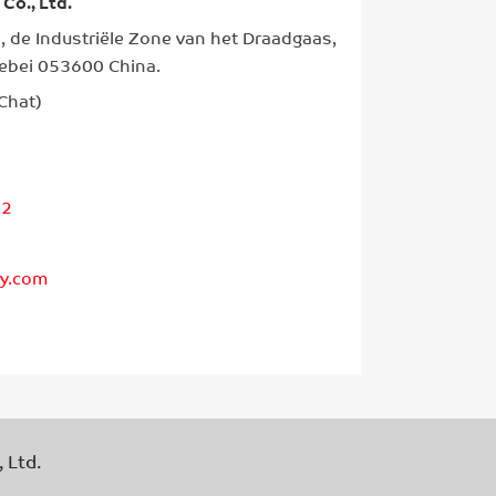
Co., Ltd.
, de Industriële Zone van het Draadgaas,
ebei 053600 China.
Chat)
12
y.com
 Ltd.