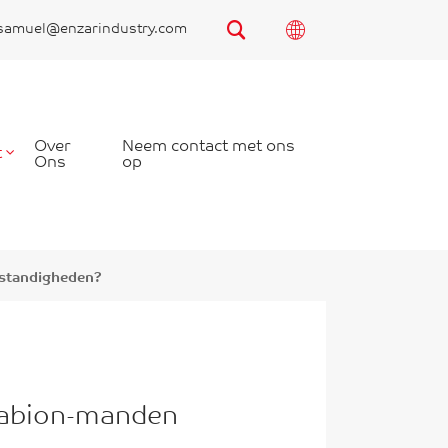
samuel@enzarindustry.com
Over
Neem contact met ons
t
Ons
op
mstandigheden?
Gabion-manden