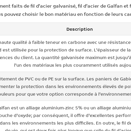
t faits de fil d'acier galvanisé, fil d'acier de Galfan et
s pouvez choisir le bon matériau en fonction de leurs ca
Description
 haute qualité à faible teneur en carbone avec une résistanc
 est utilisée pour la protection de surface. L'épaisseur de l
gences du client. La quantité galvanisée maximum est jusqu'
l'un des matériaux les plus couramment utilisés aujou
vêtement de PVC ou de PE sur la surface. Les paniers de Gabi
nter la protection dans les environnements élevés de pollut
ouleurs pour que votre option corresponde à l'environneme
alfan est un alliage aluminium-zinc 5% ou un alliage alumin
couche d'oxyde; par conséquent, il offre d'excellentes perform
ns les environnements les plus difficiles. En outre, le fil 
de vie, qui est deux fois plus longue que celle du fil d'acie