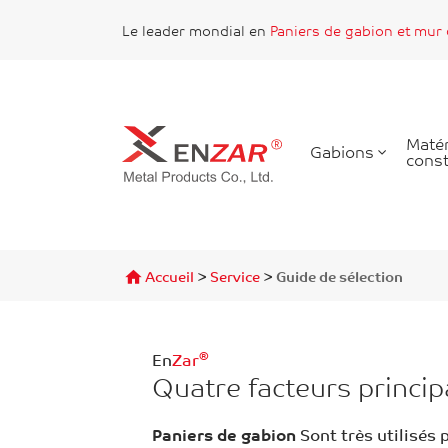
Le leader mondial en
Paniers de gabion et mur
Matér
Gabions
const
Trouver
>
>
Accueil
Service
Guide de sélection
®
En
Zar
Quatre facteurs princip
Paniers de gabion
Sont très utilisés 