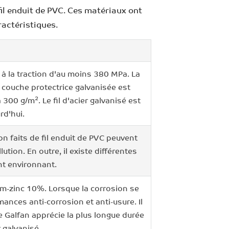
 fil enduit de PVC. Ces matériaux ont
ractéristiques.
e à la traction d'au moins 380 MPa. La
a couche protectrice galvanisée est
2
à 300 g/m
. Le fil d'acier galvanisé est
rd'hui.
on faits de fil enduit de PVC peuvent
ion. En outre, il existe différentes
nt environnant.
ium-zinc 10%. Lorsque la corrosion se
ances anti-corrosion et anti-usure. Il
de Galfan apprécie la plus longue durée
r galvanisé.