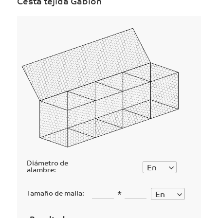
Cesta tejida Gabion
Diámetro de
En
alambre:
Tamaño de malla:
En
*