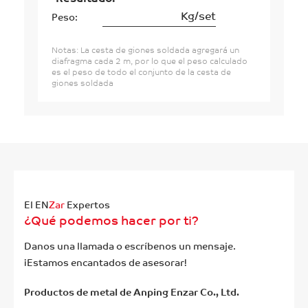
Kg/set
Peso:
Notas: La cesta de giones soldada agregará un
diafragma cada 2 m, por lo que el peso calculado
es el peso de todo el conjunto de la cesta de
giones soldada
El EN
Zar
Expertos
¿Qué podemos hacer por ti?
Danos una llamada o escríbenos un mensaje.
¡Estamos encantados de asesorar!
Productos de metal de Anping Enzar Co., Ltd.