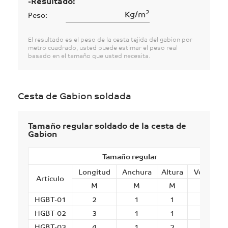
-Resultado:
2
Kg/m
Peso:
El resultado es el peso de la cesta tejida del gabion por
metro cuadrado, usted puede estimar el peso real
basado en el tamaño que usted necesita.
Cesta de Gabion soldada
Tamaño regular soldado de la cesta de
Gabion
Tamaño regular
Longitud
Anchura
Altura
Volumen
Artículo
M
M
M
M³
HGBT-01
2
1
1
2
HGBT-02
3
1
1
3
HGBT-03
4
1
2
4