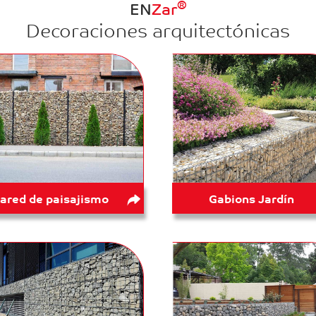
®
EN
Zar
Decoraciones arquitectónicas
ared de paisajismo
Gabions Jardín