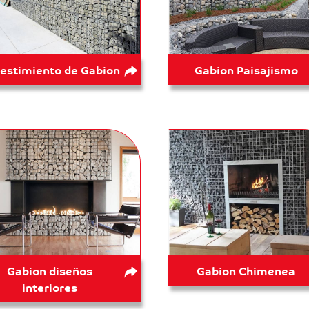
estimiento de Gabion
Gabion Paisajismo
Gabion diseños
Gabion Chimenea
interiores