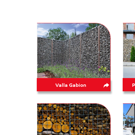
Valla Gabion
P