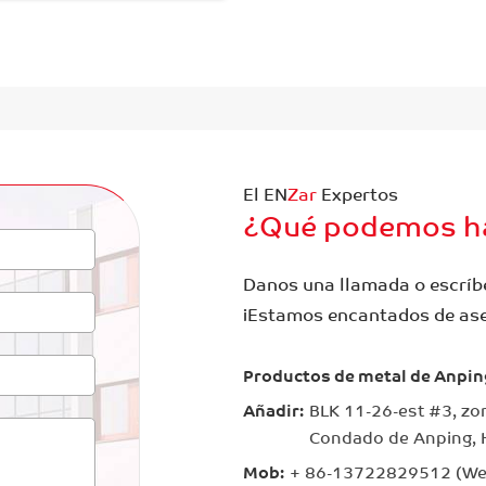
El EN
Zar
Expertos
¿Qué podemos ha
Danos una llamada o escríb
¡Estamos encantados de ase
Productos de metal de Anping
Añadir:
BLK 11-26-est #3, zon
Condado de Anping, 
Mob:
+ 86-13722829512 (We