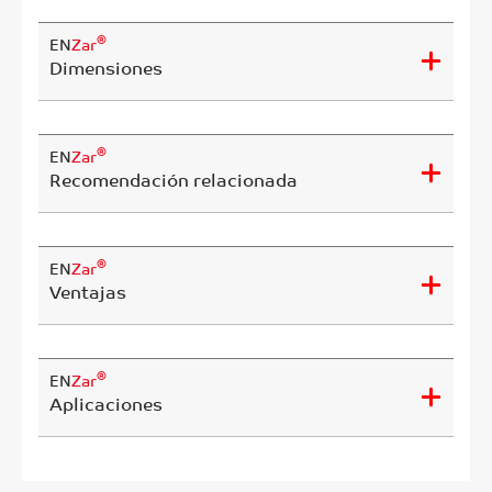
®
EN
Zar
Dimensiones
®
EN
Zar
Recomendación relacionada
®
EN
Zar
Ventajas
®
EN
Zar
Aplicaciones