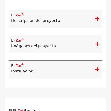
®
En
Zar
Descripción del proyecto
®
En
Zar
Imágenes del proyecto
®
En
Zar
Instalación
El EN
Zar
Expertos