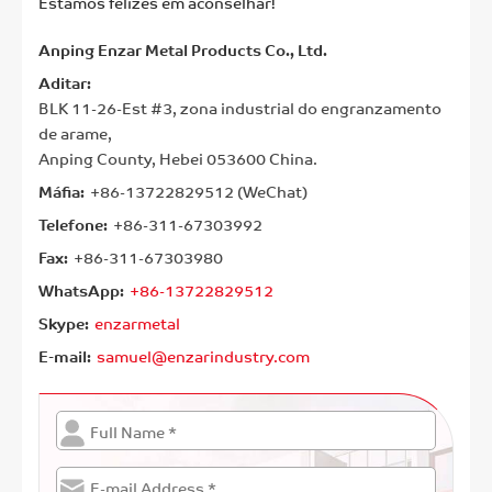
Estamos felizes em aconselhar!
Anping Enzar Metal Products Co., Ltd.
Aditar:
BLK 11-26-Est #3, zona industrial do engranzamento
de arame,
Anping County, Hebei 053600 China.
Máfia:
+86-13722829512 (WeChat)
Telefone:
+86-311-67303992
Fax:
+86-311-67303980
WhatsApp:
+86-13722829512
Skype:
enzarmetal
E-mail:
samuel@enzarindustry.com