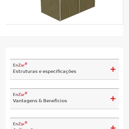
®
En
Zar
Estruturas e especificações
®
En
Zar
Vantagens & Benefícios
®
En
Zar