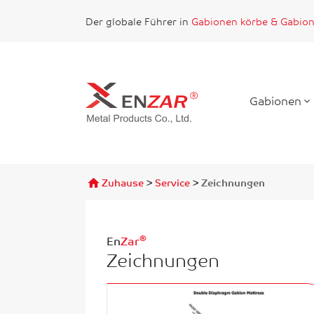
Der globale Führer in
Gabionen körbe & Gabio
Gabionen
Finden
>
>
Zuhause
Service
Zeichnungen
®
En
Zar
Zeichnungen