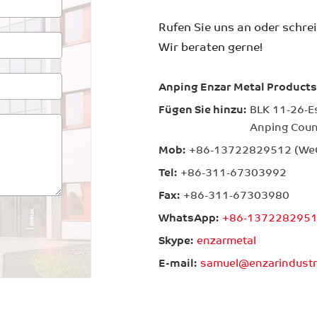
Rufen Sie uns an oder schrei
Wir beraten gerne!
Anping Enzar Metal Products 
Fügen Sie hinzu:
BLK 11-26-E
Anping Coun
Mob:
+86-13722829512 (We
Tel:
+86-311-67303992
Fax:
+86-311-67303980
WhatsApp:
+86-137228295
Skype:
enzarmetal
E-mail:
samuel@enzarindustr