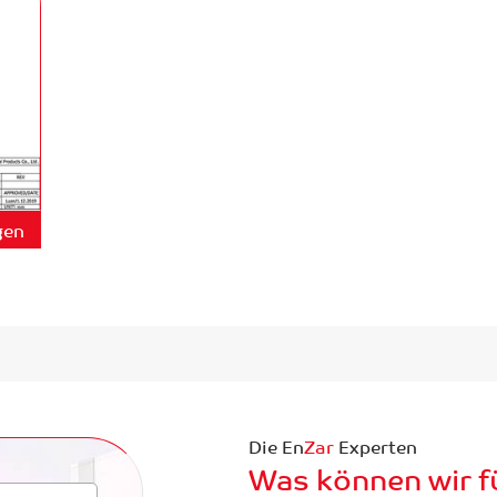
gen
Die En
Zar
Experten
Was können wir fü