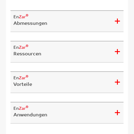
®
En
Zar
Abmessungen
®
En
Zar
Ressourcen
®
En
Zar
Vorteile
®
En
Zar
Anwendungen